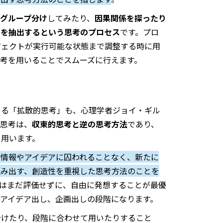
グループ分け
してみたり、
因果関係を探ったり
えを抽出するという思考のプロセス
です。プロ
ジェクトが実行可能な状態まで調整する時に用
考を用いることでスムーズに行えます。
ある「拡散的思考」も、心理学者ジョイ・ギル
的思考は、
収束的思考と逆の思考方法
であり、
を用います。
の情報やアイデアに囚われることなく、新たに
生み出す、創造性を重視した思考方法のことを
はまだ評価せずに、自由に発想することが最優
アイデア出し、企画出しの段階になります。
分けたり、段階に合わせて用いたりすること