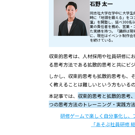
石野 太一
同志社大学在学中に大学生
時に「地頭を鍛える」をコ
室」を開塾し、延べ300
業の責任者を務め、営業・
た実績を持つ。「講師は現
に、現在はイベント制作会
を続けている。
収束的思考は、人材採用や社員研修にお
る思考方法である拡散的思考と共にビジ
しかし、収束的思考も拡散的思考も、
く教えることは難しいという方もいる
本記事では、
収束的思考と拡散的思考
つの思考方法のトレーニング・実践方
研修ゲームで楽しく自分事化し、
「あそぶ社員研修 