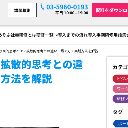
03-5960-0193
資料をダウンロ
講師募集
平日 10:00 - 19:00
あそぶ社員研修とは
研修一覧
導入までの流れ
導入事例
研修用語集
収束的思考とは？拡散的思考との違い・鍛え方・実践方法を解説
？拡散的思考との違
カテゴ
践方法を解説
ビジ
ワー
研修
タグ
ボー