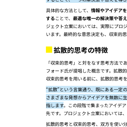
具体的な方法として、
情報やアイデアを
する
ことで、
最適な唯一の解決策や答
ジェクト立案においては、実際にプロ
います。最終的な意思決定も、収束的思
拡散的思考の特徴
「収束的思考」と対をなす思考方法で
フォード氏が提唱した概念です。拡散
収束的思考を用いる前に、拡散的思考
“拡散”という言葉通り、既にある一定
さまざまな発想からアイデアを無数に
指します
。この段階で集まったアイデア
先です。プロジェクト立案においては、
拡散的思考と収束的思考、双方を使い