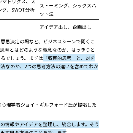
ンマトリクス、ス
ストーミング、シックスハ
ング、
SWOT
分析
ット法
アイデア出し、企画出し
や意思決定の場など、ビジネスシーンで聞くこ
的思考とはどのような概念なのか、はっきりと
いるでしょう。まずは
「収束的思考」と、対を
方法なのか、
2
つの思考方法の違いを含めてわか
の心理学者ジョイ・ギルフォード氏が提唱した
定の情報やアイデアを整理し、統合します。そう
き出す思考方法のことを指します
。