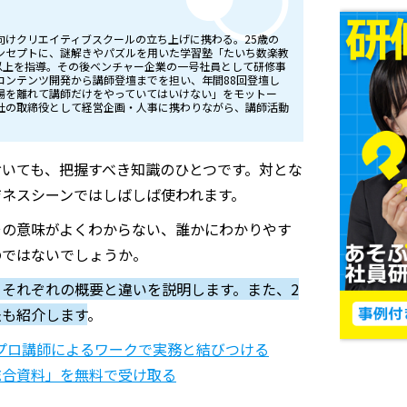
向けクリエイティブスクールの立ち上げに携わる。25歳の
ンセプトに、謎解きやパズルを用いた学習塾「たいち数楽教
名以上を指導。その後ベンチャー企業の一号社員として研修事
コンテンツ開発から講師登壇までを担い、年間88回登壇し
場を離れて講師だけをやっていてはいけない」をモットー
社の取締役として経営企画・人事に携わりながら、講師活動
いても、把握すべき知識のひとつです。対とな
ネスシーンではしばしば使われます。
その意味がよくわからない、誰かにわかりやす
のではないでしょうか。
、それぞれの概要と違いを説明します。また、
2
法も紹介します
。
プロ講師によるワークで実務と結びつける
総合資料」を無料で受け取る