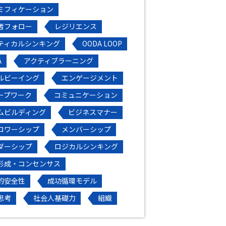
ミフィケーション
者フォロー
レジリエンス
ティカルシンキング
OODA LOOP
A
アクティブラーニング
ルビーイング
エンゲージメント
ープワーク
コミュニケーション
ムビルディング
ビジネスマナー
ロワーシップ
メンバーシップ
ダーシップ
ロジカルシンキング
形成・コンセンサス
的安全性
成功循環モデル
思考
社会人基礎力
組織