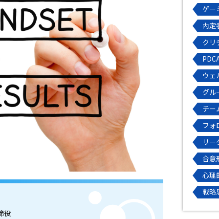
ゲー
内定
クリ
PDC
ウェ
グル
チー
フォ
リー
合意
心理
戦略
締役