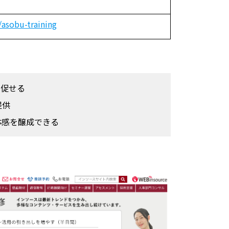
e/asobu-training
を促せる
提供
体感を醸成できる