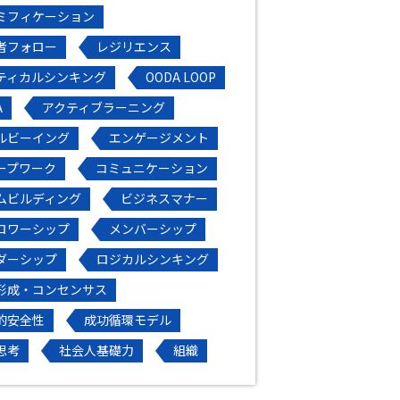
ミフィケーション
者フォロー
レジリエンス
ティカルシンキング
OODA LOOP
A
アクティブラーニング
ルビーイング
エンゲージメント
ープワーク
コミュニケーション
ムビルディング
ビジネスマナー
ロワーシップ
メンバーシップ
ダーシップ
ロジカルシンキング
形成・コンセンサス
的安全性
成功循環モデル
思考
社会人基礎力
組織