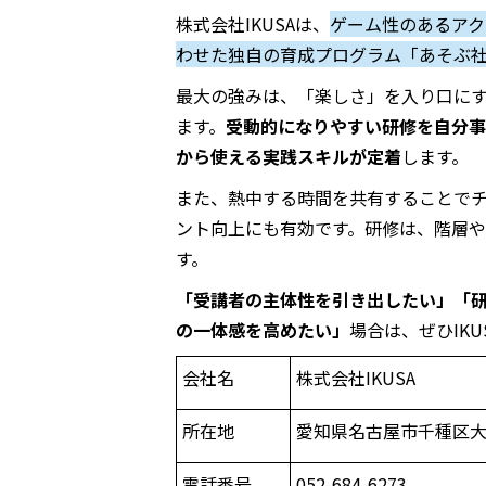
株式会社
IKUSA
は、
ゲーム性のあるアク
わせた独自の育成プログラム「あそぶ
最大の強みは、「楽しさ」を入り口に
ます。
受動的になりやすい研修を自分事
から使える実践スキルが定着
します。
また、熱中する時間を共有することで
ント向上にも有効です。研修は、階層
す。
「受講者の主体性を引き出したい」「
の一体感を高めたい」
場合は、ぜひ
IKU
会社名
株式会社
IKUSA
所在地
愛知県名古屋市千種区大久
電話番号
052-684-6273