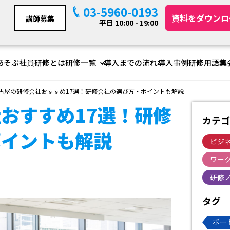
03-5960-0193
資料をダウンロ
講師募集
平日 10:00 - 19:00
あそぶ社員研修とは
研修一覧
導入までの流れ
導入事例
研修用語集
古屋の研修会社おすすめ17選！研修会社の選び方・ポイントも解説
おすすめ17選！研修
カテゴ
ポイントも解説
ビジ
ワー
研修
タグ
ボー