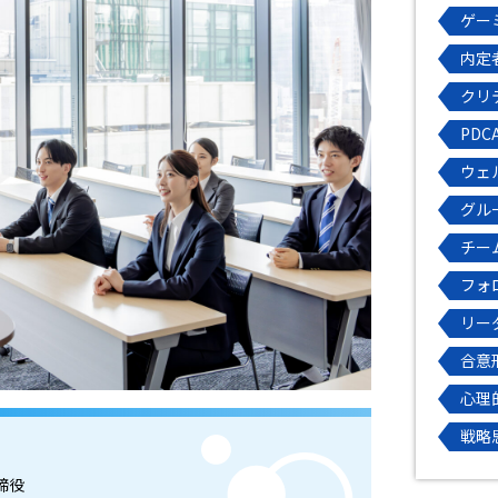
ゲー
内定
クリ
PDC
ウェ
グル
チー
フォ
リー
合意
心理
戦略
締役