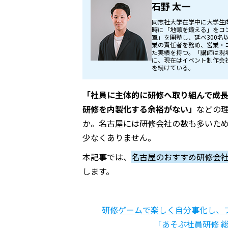
石野 太一
同志社大学在学中に大学生
時に「地頭を鍛える」をコ
室」を開塾し、延べ300
業の責任者を務め、営業・
た実績を持つ。「講師は現
に、現在はイベント制作会
を続けている。
「社員に主体的に研修へ取り組んで成
研修を内製化する余裕がない」
などの
か。名古屋には研修会社の数も多いた
少なくありません。
本記事では、
名古屋のおすすめ研修会
します。
研修ゲームで楽しく自分事化し、
「あそぶ社員研修 