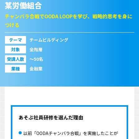
某労働組合
チャンバラ合戦でOODA LOOPを学び、戦略的思考を身に
つける
テーマ
チームビルディング
対象
全階層
受講人数
〜50名
業種
金融業
あそぶ社員研修を選んだ理由
以前「OODAチャンバラ合戦」を実施したことが