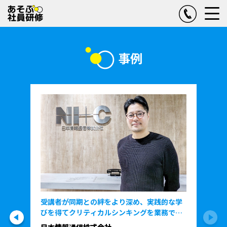
事例
受講者が同期との絆をより深め、実践的な学
びを得てクリティカルシンキングを業務で活
用
日本情報通信株式会社