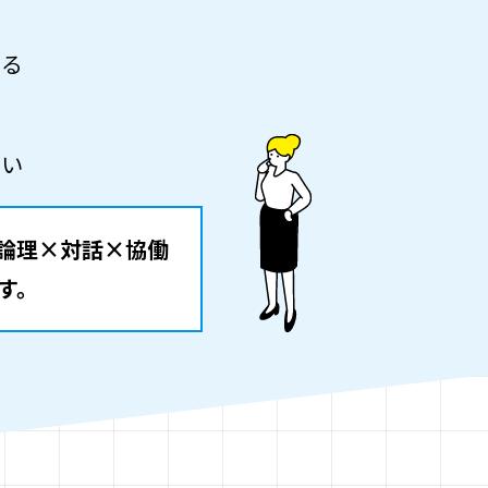
わる
ない
論理×対話×協働
す。