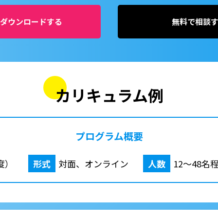
ダウンロードする
無料で相談
カリキュラム例
プログラム概要
度）
形式
対面、オンライン
人数
12〜48