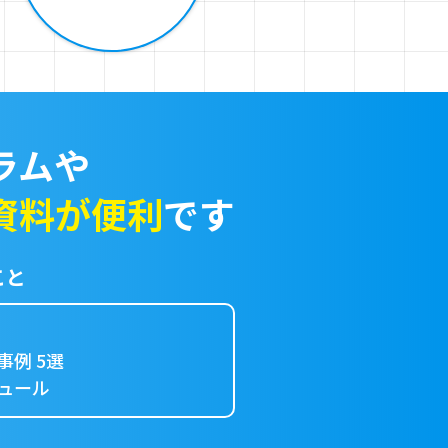
ラムや
資料が便利
です
こと
例 5選
ュール