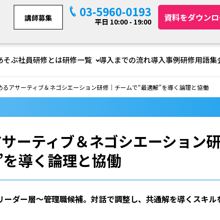
03-5960-0193
資料をダウンロ
講師募集
平日 10:00 - 19:00
あそぶ社員研修とは
研修一覧
導入までの流れ
導入事例
研修用語集
めるアサーティブ＆ネゴシエーション研修｜チームで“最適解”を導く論理と協働
アサーティブ＆ネゴシエーション
”を導く論理と協働
リーダー層〜管理職候補。対話で調整し、共通解を導くスキル