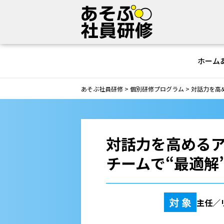
ホーム
あそぶ社員研修
>
個別研修プログラム
>
対話力を高
対話力を高める
チームで“最適解
対 象
主任／