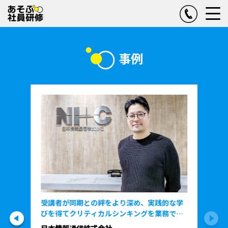
事例
受講者が同期との絆をより深め、実践的な学
びを得てクリティカルシンキングを業務で活
用
日本情報通信株式会社