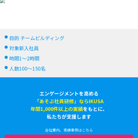
オンライン懇親会
おみやげ謎
目的
チームビルディング
対象
新入社員
時間
1～2時間
人数
100～150名
エンゲージメントを高める
「あそぶ社員研修」ならIKUSA
年間1,000件以上の実績
をもとに、
私たちが支援します
会社案内、実績事例はこちら