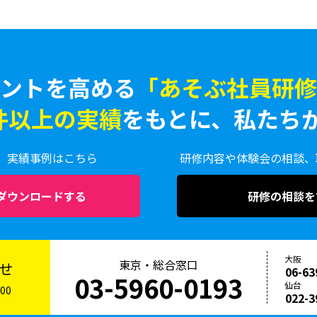
ントを高める
「あそぶ社員研修」
0件以上の実績
をもとに、
私たち
、実績事例はこちら
研修内容や体験会の相談、
ダウンロードする
研修の相談を
大阪
東京・総合窓口
せ
06-63
03-5960-0193
仙台
00
022-3