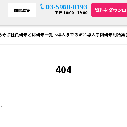
03-5960-0193
資料をダウンロ
講師募集
平日 10:00 - 19:00
あそぶ社員研修とは
研修一覧
導入までの流れ
導入事例
研修用語集
404
た。