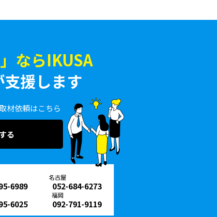
ならIKUSA
が支援します
取材依頼はこちら
する
名古屋
95-6989
052-684-6273
福岡
95-6025
092-791-9119