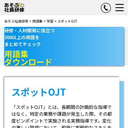
あそぶ社員研修
>
用語集
>
学習
>
スポットOJT
研修・人材開発に役立つ
500以上の用語を
まとめてチェック
用語集
ダウンロード
スポットOJT
「スポットOJT」とは、長期間の計画的な指導で
はなく、特定の業務や課題が発生した際、その都
度ピンポイントで実施される実務指導です。変化
の激しい現場において、即座に実戦的なスキルを