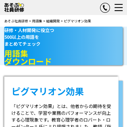
あそぶ社員研修
>
用語集
>
組織開発
>
ピグマリオン効果
研修・人材開発に役立つ
500以上の用語を
まとめてチェック
用語集
ダウンロード
ピグマリオン効果
「ピグマリオン効果」とは、他者からの期待を受
けることで、学習や業務のパフォーマンスが向上
する心理現象です。教育心理学者のロバート・ロ
ーゼンタール氏により提唱されました。教師（指